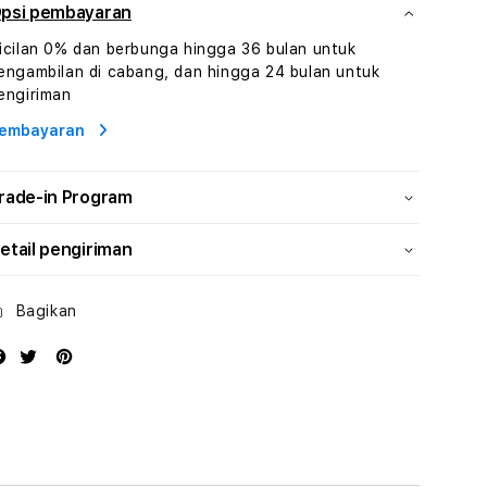
Hiburan
Hiburan
psi pembayaran
Online
Online
icilan 0% dan berbunga hingga 36 bulan untuk
Konten
Konten
engambilan di cabang, dan hingga 24 bulan untuk
Video
Video
engiriman
dan
dan
Platform
Platform
embayaran
Media
Media
Modern
Modern
rade-in Program
etail pengiriman
Bagikan