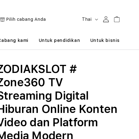
B
Masuk
Keranjang
Pilih cabang Anda
Thai
a
h
Cabang kami
Untuk pendidikan
Untuk bisnis
a
s
ZODIAKSLOT #
a
Zone360 TV
Streaming Digital
Hiburan Online Konten
Video dan Platform
Media Modern