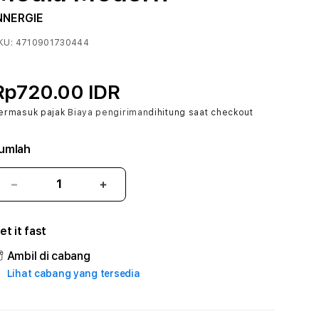
NNERGIE
KU:
4710901730444
Rp720.00 IDR
ermasuk pajak
Biaya pengiriman
dihitung saat checkout
umlah
Kurangi
Tambah
jumlah
jumlah
untuk
untuk
et it fast
ZODIAKSLOT
ZODIAKSLOT
#
#
Ambil di cabang
Zone360
Zone360
Lihat cabang yang tersedia
TV
TV
Streaming
Streaming
Digital
Digital