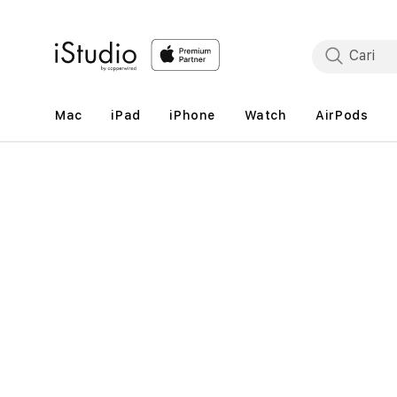
Lewati
ke
konten
Mac
iPad
iPhone
Watch
AirPods
Lewati
ke
informasi
produk