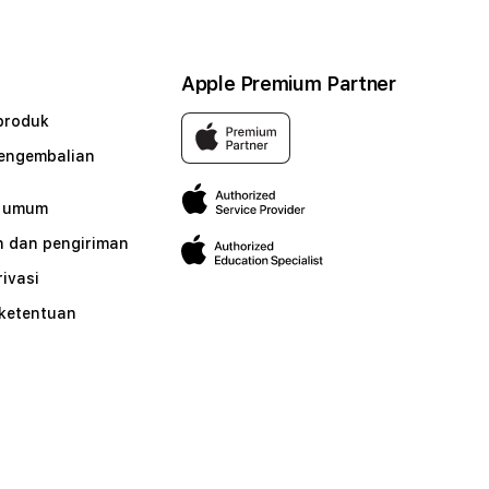
Apple Premium Partner
produk
pengembalian
n umum
 dan pengiriman
rivasi
 ketentuan
n