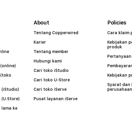
About
Policies
Tentang Copperwired
Cara klaim 
Karier
Kebijakan 
produk
nline
Tentang member
Pertanyaa
Hubungi kami
(online)
Pembayaran
Cari toko iStudio
 (toko
Kebijakan p
Cari toko U-Store
Syarat dan
 (iStudio)
Cari toko iServe
perusahaa
 (U.Store)
Pusat layanan iServe
 lama ke