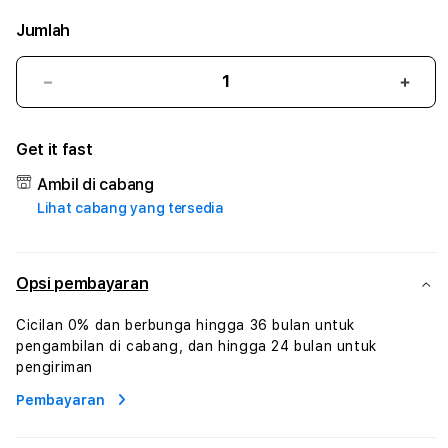
Jumlah
Kurangi
Tam
jumlah
juml
untuk
untu
Get it fast
ZIATOGEL
ZIAT
#
#
Ambil di cabang
Zone360
Zone
Lihat cabang yang tersedia
TV
TV
Streaming
Stre
Digital
Digit
Hiburan
Hibu
Opsi pembayaran
Online
Onlin
Konten
Kont
Cicilan 0% dan berbunga hingga 36 bulan untuk
Video
Vide
pengambilan di cabang, dan hingga 24 bulan untuk
dan
dan
pengiriman
Platform
Plat
Pembayaran
Media
Medi
Modern
Mode