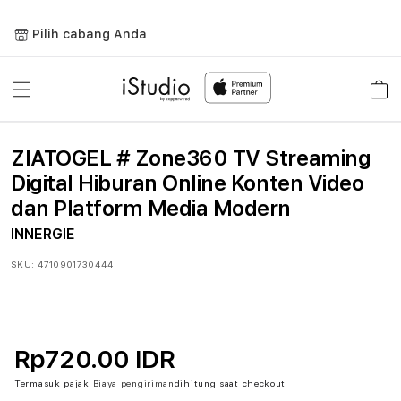
Lewati
ke
Pilih cabang Anda
konten
Keranja
ZIATOGEL # Zone360 TV Streaming
Digital Hiburan Online Konten Video
dan Platform Media Modern
INNERGIE
SKU:
4710901730444
Rp720.00 IDR
Termasuk pajak
Biaya pengiriman
dihitung saat checkout