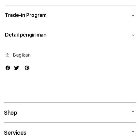
Modern
Mode
Trade-in Program
Detail pengiriman
Bagikan
Shop
Mac
Services
iPad