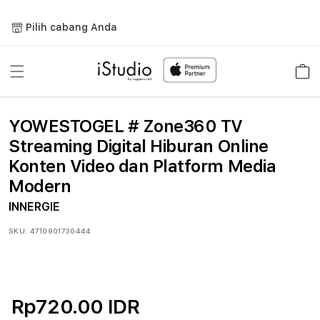
Lewati
ke
Pilih cabang Anda
konten
Keranja
YOWESTOGEL # Zone360 TV
Streaming Digital Hiburan Online
Konten Video dan Platform Media
Modern
INNERGIE
SKU:
4710901730444
Rp720.00 IDR