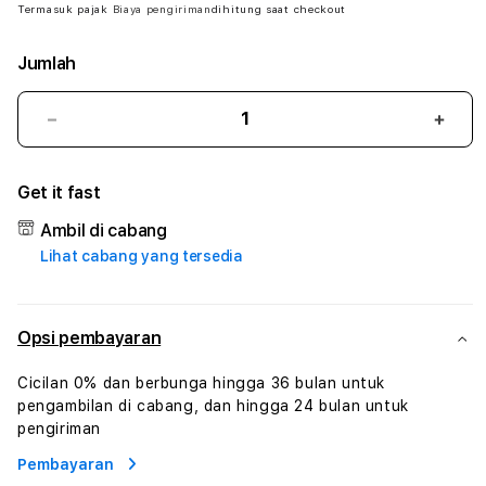
Termasuk pajak
Biaya pengiriman
dihitung saat checkout
Jumlah
Kurangi
Tam
jumlah
juml
untuk
untu
Get it fast
YOWESTOGEL
YOW
#
#
Ambil di cabang
Zone360
Zone
Lihat cabang yang tersedia
TV
TV
Streaming
Stre
Digital
Digit
Hiburan
Hibu
Opsi pembayaran
Online
Onlin
Konten
Kont
Cicilan 0% dan berbunga hingga 36 bulan untuk
Video
Vide
pengambilan di cabang, dan hingga 24 bulan untuk
dan
dan
pengiriman
Platform
Plat
Pembayaran
Media
Medi