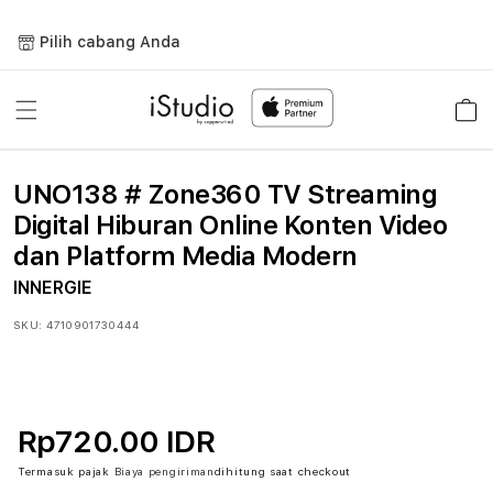
Lewati
ke
Pilih cabang Anda
konten
Keranja
UNO138 # Zone360 TV Streaming
Digital Hiburan Online Konten Video
dan Platform Media Modern
INNERGIE
SKU:
4710901730444
Rp720.00 IDR
Termasuk pajak
Biaya pengiriman
dihitung saat checkout