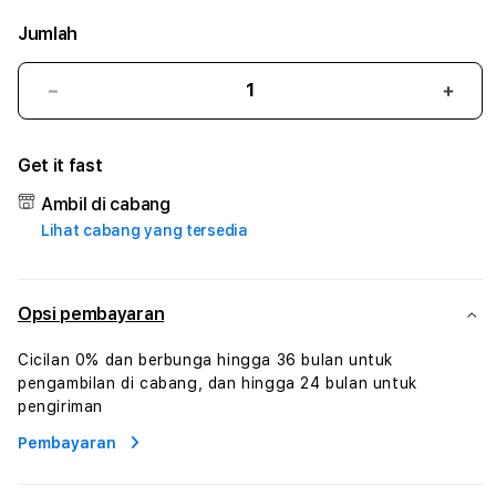
Jumlah
Kurangi
Tam
jumlah
juml
untuk
untu
Get it fast
UNO138
UNO
#
#
Ambil di cabang
Zone360
Zone
Lihat cabang yang tersedia
TV
TV
Streaming
Stre
Digital
Digit
Hiburan
Hibu
Opsi pembayaran
Online
Onlin
Konten
Kont
Cicilan 0% dan berbunga hingga 36 bulan untuk
Video
Vide
pengambilan di cabang, dan hingga 24 bulan untuk
dan
dan
pengiriman
Platform
Plat
Pembayaran
Media
Medi
Modern
Mode