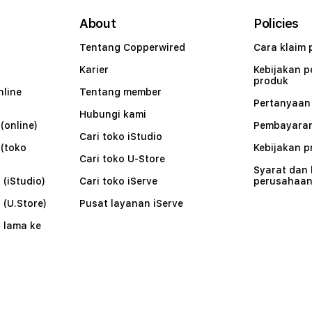
About
Policies
Tentang Copperwired
Cara klaim 
Karier
Kebijakan 
produk
nline
Tentang member
Pertanyaa
Hubungi kami
(online)
Pembayaran
Cari toko iStudio
 (toko
Kebijakan p
Cari toko U-Store
Syarat dan
 (iStudio)
Cari toko iServe
perusahaa
 (U.Store)
Pusat layanan iServe
 lama ke