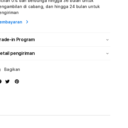
icilan 0% dan berbunga hingga 36 bulan untuk
Konten
Konten
engambilan di cabang, dan hingga 24 bulan untuk
Video
Video
engiriman
dan
dan
Platform
Platform
embayaran
Media
Media
Modern
Modern
rade-in Program
etail pengiriman
Bagikan