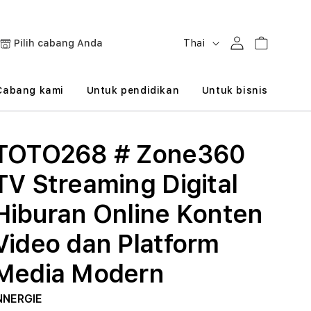
B
Masuk
Keranjang
Pilih cabang Anda
Thai
a
h
Cabang kami
Untuk pendidikan
Untuk bisnis
a
s
TOTO268 # Zone360
a
TV Streaming Digital
Hiburan Online Konten
Video dan Platform
Media Modern
NNERGIE