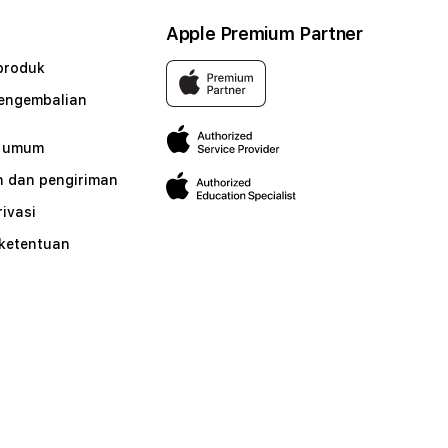
Apple Premium Partner
produk
pengembalian
n umum
 dan pengiriman
rivasi
 ketentuan
n