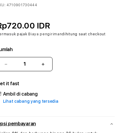
KU:
4710901730444
Rp720.00 IDR
ermasuk pajak
Biaya pengiriman
dihitung saat checkout
umlah
Kurangi
Tambah
jumlah
jumlah
untuk
untuk
et it fast
TOTO268
TOTO268
#
#
Ambil di cabang
Zone360
Zone360
Lihat cabang yang tersedia
TV
TV
Streaming
Streaming
Digital
Digital
Hiburan
Hiburan
psi pembayaran
Online
Online