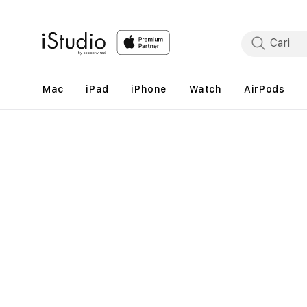
Lewati
ke
konten
Mac
iPad
iPhone
Watch
AirPods
Lewati
ke
informasi
produk