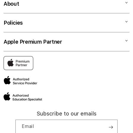
iPhone
Kegiatan workshop
About
Watch
Demo penggunaan
Music
Kursus pelatihan online privat
Tentang Copperwired
Policies
TV dan Rumah
Promo kartu kredit (online)
Karier
Aksesori
Promo kartu kredit (toko offline)
Tentang member
Cara klaim produk
Apple Premium Partner
Cicilan tanpa kartu (iStudio)
Hubungi kami
Kebijakan pengembalian produk
Cicilan tanpa kartu (U.Store)
Cari toko iStudio
Pertanyaan umum
Upgrade perangkat lama ke perangkat baru
Cari toko U-Store
Pembayaran dan pengiriman
Berita dan promosi
Cari toko iServe
Kebijakan privasi
Artikel
Pusat layanan iServe
Syarat dan ketentuan perusahaan
Subscribe to our emails
Email