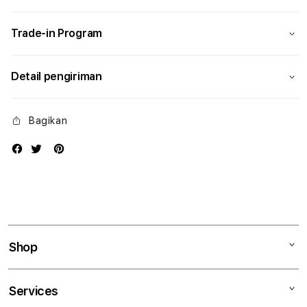
Modern
Mode
Trade-in Program
Detail pengiriman
Bagikan
Shop
Mac
Services
iPad