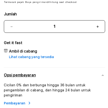
Termasuk pajak
Biaya pengiriman
dihitung saat checkout
Jumlah
Kurangi
Tam
jumlah
juml
untuk
untu
Get it fast
SARANG188
SAR
#
#
Ambil di cabang
Zone360
Zone
Lihat cabang yang tersedia
TV
TV
Streaming
Stre
Digital
Digit
Hiburan
Hibu
Opsi pembayaran
Online
Onlin
Konten
Kont
Cicilan 0% dan berbunga hingga 36 bulan untuk
Video
Vide
pengambilan di cabang, dan hingga 24 bulan untuk
dan
dan
pengiriman
Platform
Plat
Pembayaran
Media
Medi