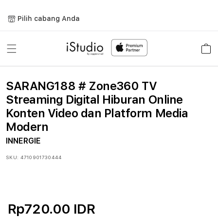
Lewati
ke
Pilih cabang Anda
konten
Keranja
SARANG188 # Zone360 TV
Streaming Digital Hiburan Online
Konten Video dan Platform Media
Modern
INNERGIE
SKU:
4710901730444
Rp720.00 IDR