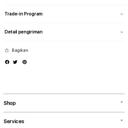
Modern
Mode
Trade-in Program
Detail pengiriman
Bagikan
Shop
Mac
Services
iPad