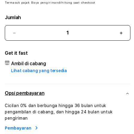
Termasuk pajak
Biaya pengiriman
dihitung saat checkout
Jumlah
Kurangi
Tam
jumlah
juml
untuk
untu
Get it fast
RUPIAHTOTO
RUP
#
#
Ambil di cabang
Zone360
Zone
Lihat cabang yang tersedia
TV
TV
Streaming
Stre
Digital
Digit
Hiburan
Hibu
Opsi pembayaran
Online
Onlin
Konten
Kont
Cicilan 0% dan berbunga hingga 36 bulan untuk
Video
Vide
pengambilan di cabang, dan hingga 24 bulan untuk
dan
dan
pengiriman
Platform
Plat
Pembayaran
Media
Medi