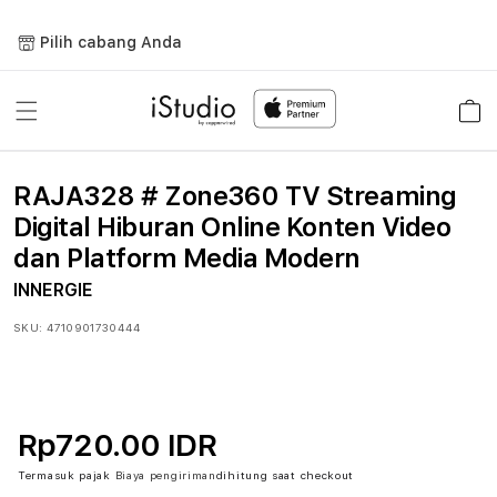
Lewati
ke
Pilih cabang Anda
konten
Keranja
RAJA328 # Zone360 TV Streaming
Digital Hiburan Online Konten Video
dan Platform Media Modern
INNERGIE
SKU:
4710901730444
Rp720.00 IDR
Termasuk pajak
Biaya pengiriman
dihitung saat checkout