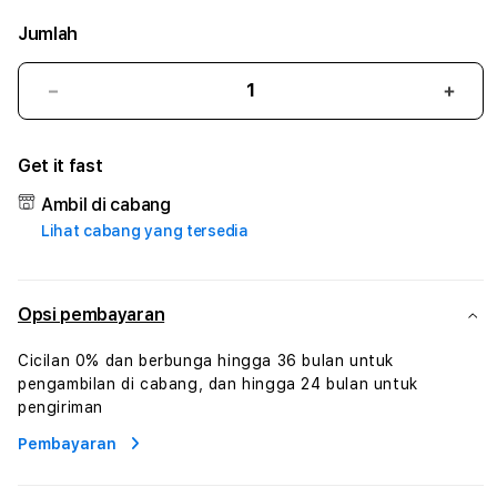
Jumlah
Kurangi
Tam
jumlah
juml
untuk
untu
Get it fast
RAJA328
RAJA
#
#
Ambil di cabang
Zone360
Zone
Lihat cabang yang tersedia
TV
TV
Streaming
Stre
Digital
Digit
Hiburan
Hibu
Opsi pembayaran
Online
Onlin
Konten
Kont
Cicilan 0% dan berbunga hingga 36 bulan untuk
Video
Vide
pengambilan di cabang, dan hingga 24 bulan untuk
dan
dan
pengiriman
Platform
Plat
Pembayaran
Media
Medi
Modern
Mode