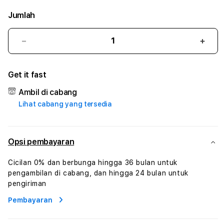
Jumlah
Kurangi
Tam
jumlah
juml
untuk
untu
Get it fast
PRADA4D
PRA
#
#
Ambil di cabang
Zone360
Zone
Lihat cabang yang tersedia
TV
TV
Streaming
Stre
Digital
Digit
Hiburan
Hibu
Opsi pembayaran
Online
Onlin
Konten
Kont
Cicilan 0% dan berbunga hingga 36 bulan untuk
Video
Vide
pengambilan di cabang, dan hingga 24 bulan untuk
dan
dan
pengiriman
Platform
Plat
Pembayaran
Media
Medi
Modern
Mode