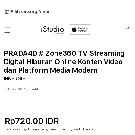
Lewati
ke
Pilih cabang Anda
konten
Keranja
PRADA4D # Zone360 TV Streaming
Digital Hiburan Online Konten Video
dan Platform Media Modern
INNERGIE
SKU:
4710901730444
Rp720.00 IDR
Termasuk pajak
Biaya pengiriman
dihitung saat checkout