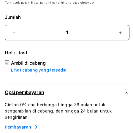
Termasuk pajak
Biaya pengiriman
dihitung saat checkout
Jumlah
Kurangi
Tam
jumlah
juml
untuk
untu
Get it fast
NANASTOTO
NAN
#
#
Ambil di cabang
Zone360
Zone
Lihat cabang yang tersedia
TV
TV
Streaming
Stre
Digital
Digit
Hiburan
Hibu
Opsi pembayaran
Online
Onlin
Konten
Kont
Cicilan 0% dan berbunga hingga 36 bulan untuk
Video
Vide
pengambilan di cabang, dan hingga 24 bulan untuk
dan
dan
pengiriman
Platform
Plat
Pembayaran
Media
Medi