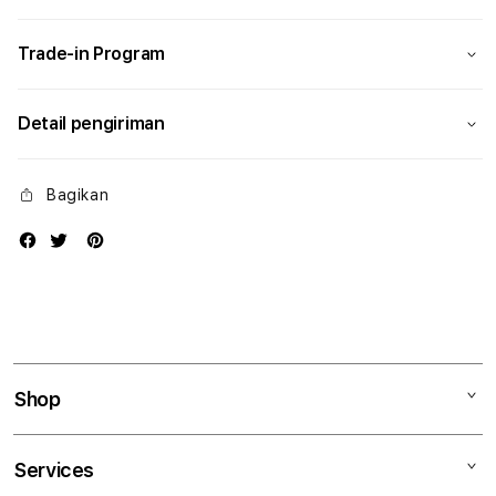
Modern
Mode
Trade-in Program
Detail pengiriman
Bagikan
Shop
Mac
Services
iPad