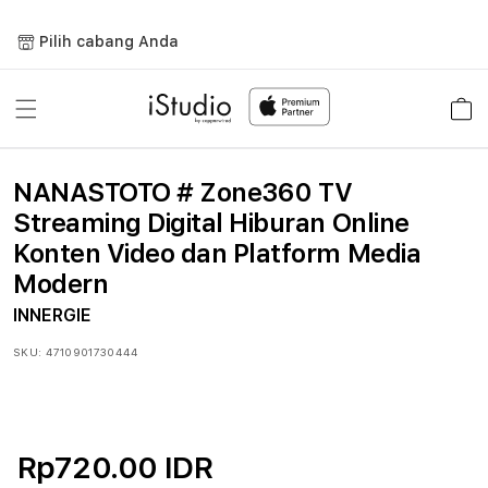
Lewati
ke
Pilih cabang Anda
konten
Keranja
NANASTOTO # Zone360 TV
Streaming Digital Hiburan Online
Konten Video dan Platform Media
Modern
INNERGIE
SKU:
4710901730444
Rp720.00 IDR