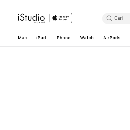
Lewati
ke
konten
Mac
iPad
iPhone
Watch
AirPods
Lewati
ke
informasi
produk