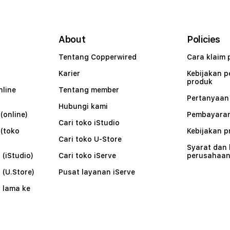
About
Policies
Tentang Copperwired
Cara klaim 
Karier
Kebijakan 
produk
nline
Tentang member
Pertanyaa
Hubungi kami
(online)
Pembayaran
Cari toko iStudio
 (toko
Kebijakan p
Cari toko U-Store
Syarat dan
 (iStudio)
Cari toko iServe
perusahaa
 (U.Store)
Pusat layanan iServe
 lama ke