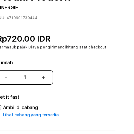
NNERGIE
KU:
4710901730444
Rp720.00 IDR
ermasuk pajak
Biaya pengiriman
dihitung saat checkout
umlah
Kurangi
Tambah
jumlah
jumlah
untuk
untuk
et it fast
MAHONGTOTO
MAHONGTOTO
#
#
Ambil di cabang
Zone360
Zone360
Lihat cabang yang tersedia
TV
TV
Streaming
Streaming
Digital
Digital