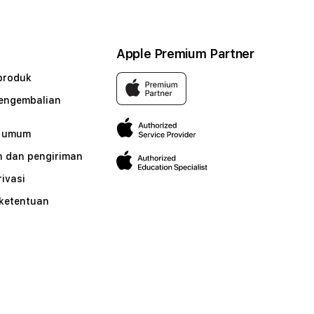
Apple Premium Partner
produk
pengembalian
n umum
 dan pengiriman
rivasi
 ketentuan
n