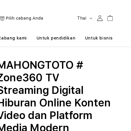
B
Masuk
Keranjang
Pilih cabang Anda
Thai
a
h
Cabang kami
Untuk pendidikan
Untuk bisnis
a
s
MAHONGTOTO #
a
Zone360 TV
Streaming Digital
Hiburan Online Konten
Video dan Platform
Media Modern