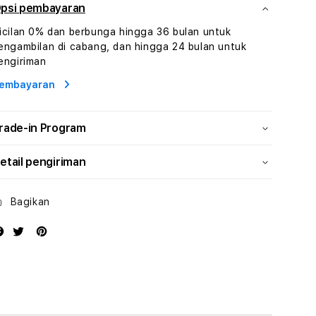
Hiburan
Hiburan
psi pembayaran
Online
Online
icilan 0% dan berbunga hingga 36 bulan untuk
Konten
Konten
engambilan di cabang, dan hingga 24 bulan untuk
Video
Video
engiriman
dan
dan
Platform
Platform
embayaran
Media
Media
Modern
Modern
rade-in Program
etail pengiriman
Bagikan