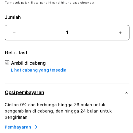
Termasuk pajak
Biaya pengiriman
dihitung saat checkout
Jumlah
Kurangi
Tam
jumlah
juml
untuk
untu
Get it fast
LUNATOGEL
LUN
#
#
Ambil di cabang
Zone360
Zone
Lihat cabang yang tersedia
TV
TV
Streaming
Stre
Digital
Digit
Hiburan
Hibu
Opsi pembayaran
Online
Onlin
Konten
Kont
Cicilan 0% dan berbunga hingga 36 bulan untuk
Video
Vide
pengambilan di cabang, dan hingga 24 bulan untuk
dan
dan
pengiriman
Platform
Plat
Pembayaran
Media
Medi