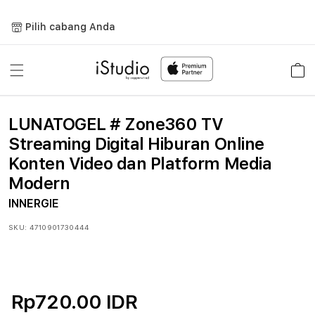
Lewati
ke
Pilih cabang Anda
konten
Keranja
LUNATOGEL # Zone360 TV
Streaming Digital Hiburan Online
Konten Video dan Platform Media
Modern
INNERGIE
SKU:
4710901730444
Rp720.00 IDR