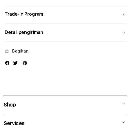
Modern
Mode
Trade-in Program
Detail pengiriman
Bagikan
Shop
Mac
Services
iPad