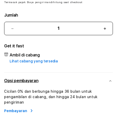
Termasuk pajak
Biaya pengiriman
dihitung saat checkout
Jumlah
Kurangi
Tam
jumlah
juml
untuk
untu
Get it fast
LOGOTOGEL
LOG
#
#
Ambil di cabang
Zone360
Zone
Lihat cabang yang tersedia
TV
TV
Streaming
Stre
Digital
Digit
Hiburan
Hibu
Opsi pembayaran
Online
Onlin
Konten
Kont
Cicilan 0% dan berbunga hingga 36 bulan untuk
Video
Vide
pengambilan di cabang, dan hingga 24 bulan untuk
dan
dan
pengiriman
Platform
Plat
Pembayaran
Media
Medi