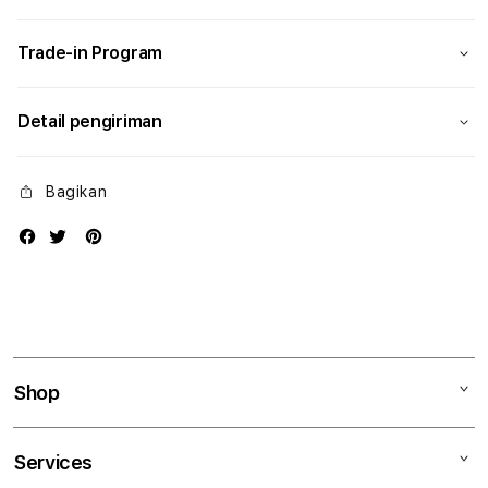
Modern
Mode
Trade-in Program
Detail pengiriman
Bagikan
Shop
Mac
Services
iPad