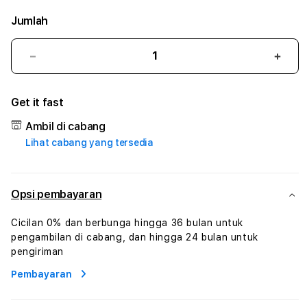
Jumlah
Kurangi
Tam
jumlah
juml
untuk
untu
Get it fast
KING138
KING
#
#
Ambil di cabang
Zone360
Zone
Lihat cabang yang tersedia
TV
TV
Streaming
Stre
Digital
Digit
Hiburan
Hibu
Opsi pembayaran
Online
Onlin
Konten
Kont
Cicilan 0% dan berbunga hingga 36 bulan untuk
Video
Vide
pengambilan di cabang, dan hingga 24 bulan untuk
dan
dan
pengiriman
Platform
Plat
Pembayaran
Media
Medi
Modern
Mode