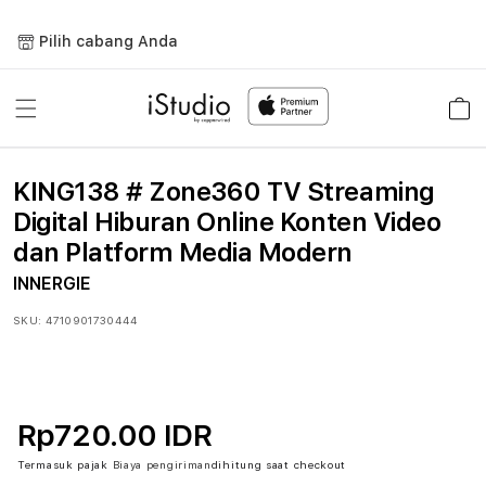
Lewati
ke
Pilih cabang Anda
konten
Keranja
KING138 # Zone360 TV Streaming
Digital Hiburan Online Konten Video
dan Platform Media Modern
INNERGIE
SKU:
4710901730444
Rp720.00 IDR
Termasuk pajak
Biaya pengiriman
dihitung saat checkout