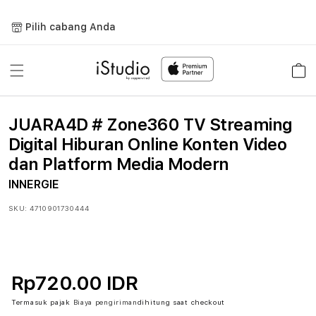
Lewati
ke
Pilih cabang Anda
konten
Keranja
JUARA4D # Zone360 TV Streaming
Digital Hiburan Online Konten Video
dan Platform Media Modern
INNERGIE
SKU:
4710901730444
Rp720.00 IDR
Termasuk pajak
Biaya pengiriman
dihitung saat checkout