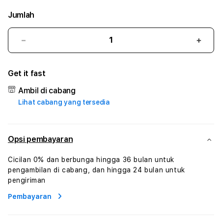
Jumlah
Kurangi
Tam
jumlah
juml
untuk
untu
Get it fast
JUARA4D
JUA
#
#
Ambil di cabang
Zone360
Zone
Lihat cabang yang tersedia
TV
TV
Streaming
Stre
Digital
Digit
Hiburan
Hibu
Opsi pembayaran
Online
Onlin
Konten
Kont
Cicilan 0% dan berbunga hingga 36 bulan untuk
Video
Vide
pengambilan di cabang, dan hingga 24 bulan untuk
dan
dan
pengiriman
Platform
Plat
Pembayaran
Media
Medi
Modern
Mode