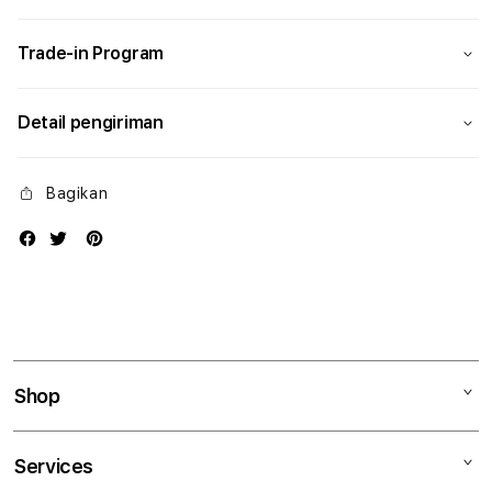
Modern
Mode
Trade-in Program
Detail pengiriman
Bagikan
Shop
Mac
Services
iPad