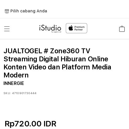
Lewati
ke
Pilih cabang Anda
konten
Keranja
JUALTOGEL # Zone360 TV
Streaming Digital Hiburan Online
Konten Video dan Platform Media
Modern
INNERGIE
SKU:
4710901730444
Rp720.00 IDR