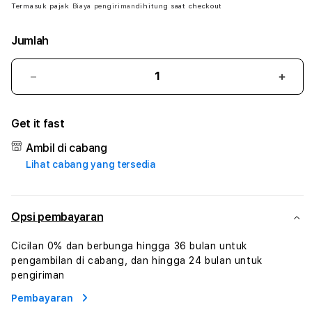
Termasuk pajak
Biaya pengiriman
dihitung saat checkout
Jumlah
Kurangi
Tam
jumlah
juml
untuk
untu
Get it fast
JUALTOGEL
JUA
#
#
Ambil di cabang
Zone360
Zone
Lihat cabang yang tersedia
TV
TV
Streaming
Stre
Digital
Digit
Hiburan
Hibu
Opsi pembayaran
Online
Onlin
Konten
Kont
Cicilan 0% dan berbunga hingga 36 bulan untuk
Video
Vide
pengambilan di cabang, dan hingga 24 bulan untuk
dan
dan
pengiriman
Platform
Plat
Pembayaran
Media
Medi