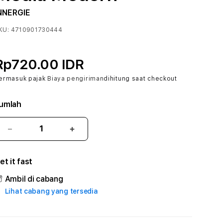
NNERGIE
KU:
4710901730444
Rp720.00 IDR
ermasuk pajak
Biaya pengiriman
dihitung saat checkout
umlah
Kurangi
Tambah
jumlah
jumlah
untuk
untuk
et it fast
JEEPTOGEL
JEEPTOGEL
#
#
Ambil di cabang
Zone360
Zone360
Lihat cabang yang tersedia
TV
TV
Streaming
Streaming
Digital
Digital