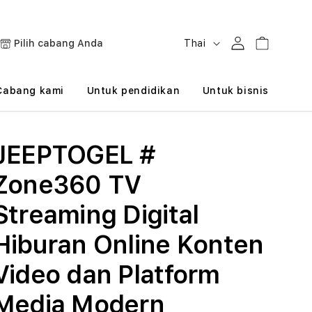
B
Masuk
Keranjang
Pilih cabang Anda
Thai
a
h
Cabang kami
Untuk pendidikan
Untuk bisnis
a
s
JEEPTOGEL #
a
Zone360 TV
Streaming Digital
Hiburan Online Konten
Video dan Platform
Media Modern