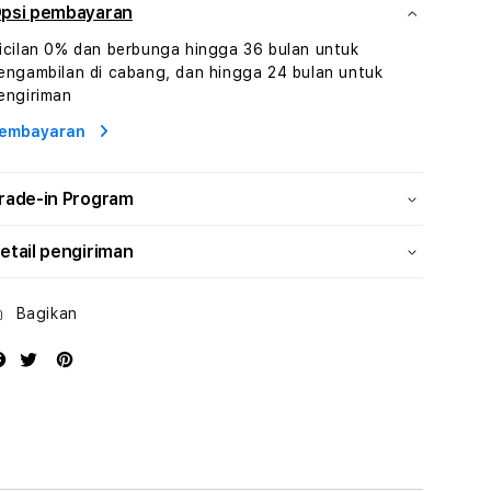
Hiburan
Hiburan
psi pembayaran
Online
Online
icilan 0% dan berbunga hingga 36 bulan untuk
Konten
Konten
engambilan di cabang, dan hingga 24 bulan untuk
Video
Video
engiriman
dan
dan
Platform
Platform
embayaran
Media
Media
Modern
Modern
rade-in Program
etail pengiriman
Bagikan