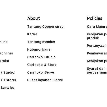
About
Policies
Tentang Copperwired
Cara klaim 
Karier
Kebijakan 
produk
nline
Tentang member
Pertanyaa
Hubungi kami
(online)
Pembayaran
Cari toko iStudio
 (toko
Kebijakan p
Cari toko U-Store
Syarat dan
 (iStudio)
Cari toko iServe
perusahaa
 (U.Store)
Pusat layanan iServe
 lama ke