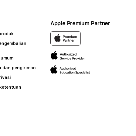
Apple Premium Partner
produk
pengembalian
n umum
 dan pengiriman
rivasi
 ketentuan
n