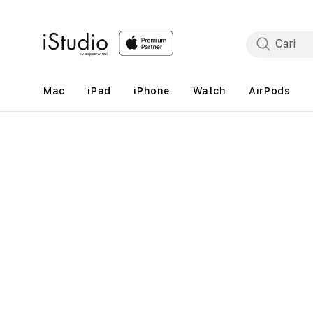
Lewati
ke
konten
Mac
iPad
iPhone
Watch
AirPods
Lewati
ke
informasi
produk