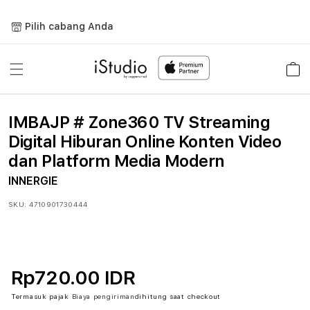
Lewati
ke
Pilih cabang Anda
konten
Keranja
IMBAJP # Zone360 TV Streaming
Digital Hiburan Online Konten Video
dan Platform Media Modern
INNERGIE
SKU:
4710901730444
Rp720.00 IDR
Termasuk pajak
Biaya pengiriman
dihitung saat checkout