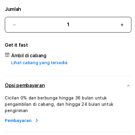
Jumlah
Kurangi
Tam
jumlah
juml
untuk
untu
Get it fast
IMBAJP
IMBA
#
#
Ambil di cabang
Zone360
Zone
Lihat cabang yang tersedia
TV
TV
Streaming
Stre
Digital
Digit
Hiburan
Hibu
Opsi pembayaran
Online
Onlin
Konten
Kont
Cicilan 0% dan berbunga hingga 36 bulan untuk
Video
Vide
pengambilan di cabang, dan hingga 24 bulan untuk
dan
dan
pengiriman
Platform
Plat
Pembayaran
Media
Medi
Modern
Mode