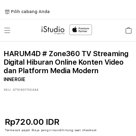
Lewati
ke
Pilih cabang Anda
konten
Keranja
HARUM4D # Zone360 TV Streaming
Digital Hiburan Online Konten Video
dan Platform Media Modern
INNERGIE
SKU:
4710901730444
Rp720.00 IDR
Termasuk pajak
Biaya pengiriman
dihitung saat checkout