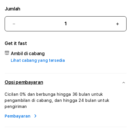
Jumlah
Kurangi
Tam
jumlah
juml
untuk
untu
Get it fast
HARUM4D
HAR
#
#
Ambil di cabang
Zone360
Zone
Lihat cabang yang tersedia
TV
TV
Streaming
Stre
Digital
Digit
Hiburan
Hibu
Opsi pembayaran
Online
Onlin
Konten
Kont
Cicilan 0% dan berbunga hingga 36 bulan untuk
Video
Vide
pengambilan di cabang, dan hingga 24 bulan untuk
dan
dan
pengiriman
Platform
Plat
Pembayaran
Media
Medi
Modern
Mode