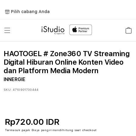
Lewati
ke
Pilih cabang Anda
konten
Keranja
HAOTOGEL # Zone360 TV Streaming
Digital Hiburan Online Konten Video
dan Platform Media Modern
INNERGIE
SKU:
4710901730444
Rp720.00 IDR
Termasuk pajak
Biaya pengiriman
dihitung saat checkout