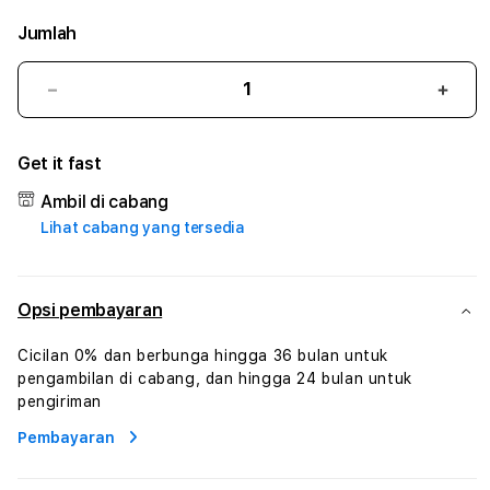
Jumlah
Kurangi
Tam
jumlah
juml
untuk
untu
Get it fast
HAOTOGEL
HAO
#
#
Ambil di cabang
Zone360
Zone
Lihat cabang yang tersedia
TV
TV
Streaming
Stre
Digital
Digit
Hiburan
Hibu
Opsi pembayaran
Online
Onlin
Konten
Kont
Cicilan 0% dan berbunga hingga 36 bulan untuk
Video
Vide
pengambilan di cabang, dan hingga 24 bulan untuk
dan
dan
pengiriman
Platform
Plat
Pembayaran
Media
Medi
Modern
Mode