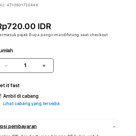
KU:
4710901730444
Rp720.00 IDR
ermasuk pajak
Biaya pengiriman
dihitung saat checkout
umlah
Kurangi
Tambah
jumlah
jumlah
untuk
untuk
et it fast
HALO138
HALO138
#
#
Ambil di cabang
Zone360
Zone360
Lihat cabang yang tersedia
TV
TV
Streaming
Streaming
Digital
Digital
Hiburan
Hiburan
psi pembayaran
Online
Online