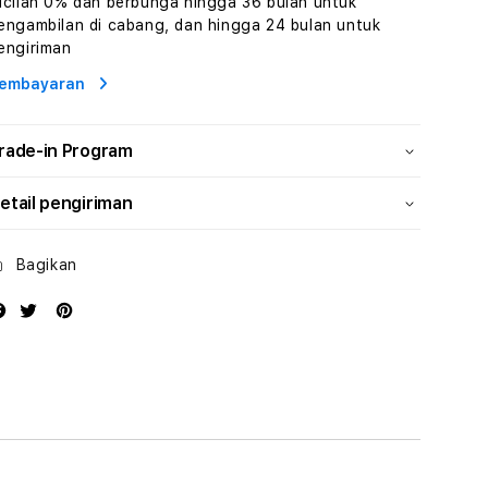
icilan 0% dan berbunga hingga 36 bulan untuk
Konten
Konten
engambilan di cabang, dan hingga 24 bulan untuk
Video
Video
engiriman
dan
dan
Platform
Platform
embayaran
Media
Media
Modern
Modern
rade-in Program
etail pengiriman
Bagikan