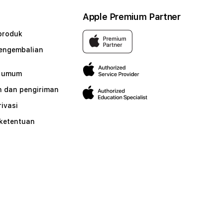
Apple Premium Partner
produk
pengembalian
n umum
 dan pengiriman
rivasi
 ketentuan
n