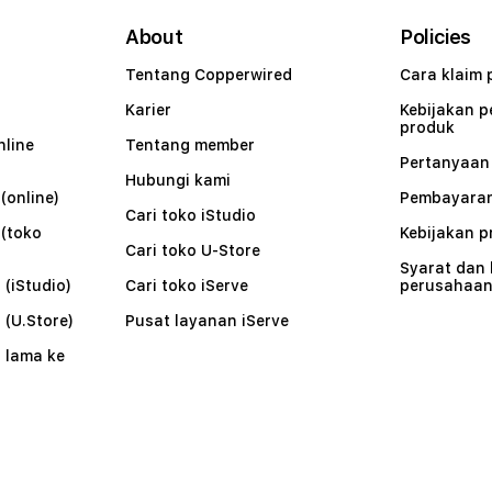
About
Policies
Tentang Copperwired
Cara klaim 
Karier
Kebijakan 
produk
nline
Tentang member
Pertanyaa
Hubungi kami
(online)
Pembayaran
Cari toko iStudio
 (toko
Kebijakan p
Cari toko U-Store
Syarat dan
 (iStudio)
Cari toko iServe
perusahaa
 (U.Store)
Pusat layanan iServe
 lama ke