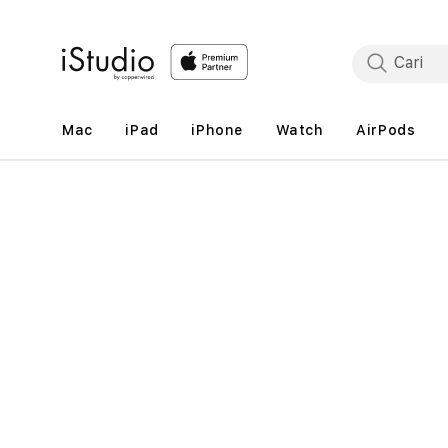
Lewati
ke
konten
Mac
iPad
iPhone
Watch
AirPods
Lewati
ke
informasi
produk