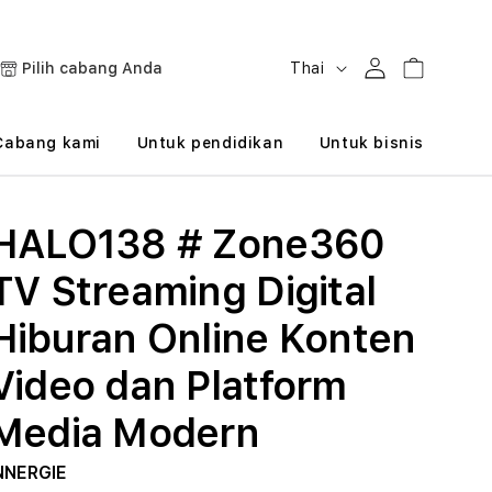
B
Masuk
Keranjang
Pilih cabang Anda
Thai
a
h
Cabang kami
Untuk pendidikan
Untuk bisnis
a
s
HALO138 # Zone360
a
TV Streaming Digital
Hiburan Online Konten
Video dan Platform
Media Modern
NNERGIE