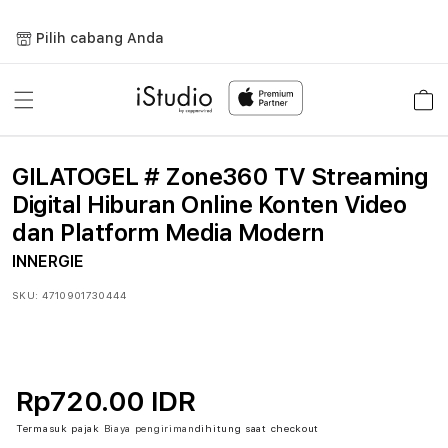
Lewati
ke
Pilih cabang Anda
konten
Keranja
GILATOGEL # Zone360 TV Streaming
Digital Hiburan Online Konten Video
dan Platform Media Modern
INNERGIE
SKU:
4710901730444
Rp720.00 IDR
Termasuk pajak
Biaya pengiriman
dihitung saat checkout