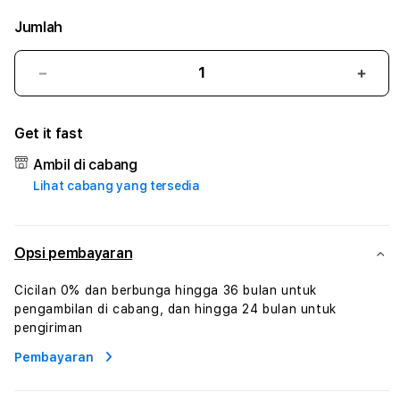
Jumlah
Kurangi
Tam
jumlah
juml
untuk
untu
Get it fast
GILATOGEL
GILA
#
#
Ambil di cabang
Zone360
Zone
Lihat cabang yang tersedia
TV
TV
Streaming
Stre
Digital
Digit
Hiburan
Hibu
Opsi pembayaran
Online
Onlin
Konten
Kont
Cicilan 0% dan berbunga hingga 36 bulan untuk
Video
Vide
pengambilan di cabang, dan hingga 24 bulan untuk
dan
dan
pengiriman
Platform
Plat
Pembayaran
Media
Medi
Modern
Mode