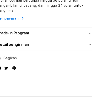
icilan 0% dan berbunga hingga 36 bulan untuk
Konten
Konten
engambilan di cabang, dan hingga 24 bulan untuk
Video
Video
engiriman
dan
dan
Platform
Platform
embayaran
Media
Media
Modern
Modern
rade-in Program
etail pengiriman
Bagikan