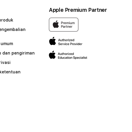
Apple Premium Partner
produk
pengembalian
n umum
 dan pengiriman
rivasi
 ketentuan
n