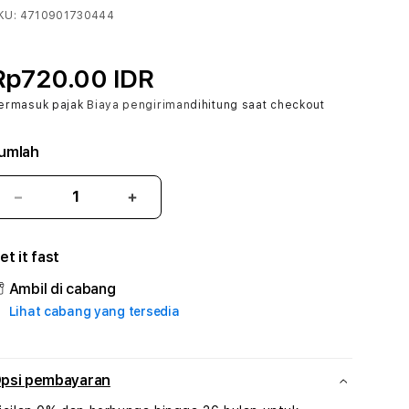
KU:
4710901730444
Rp720.00 IDR
ermasuk pajak
Biaya pengiriman
dihitung saat checkout
umlah
Kurangi
Tambah
jumlah
jumlah
untuk
untuk
et it fast
GELAY88
GELAY88
#
#
Ambil di cabang
Zone360
Zone360
Lihat cabang yang tersedia
TV
TV
Streaming
Streaming
Digital
Digital
Hiburan
Hiburan
psi pembayaran
Online
Online