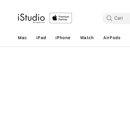
Lewati
ke
konten
Mac
iPad
iPhone
Watch
AirPods
Lewati
ke
informasi
produk