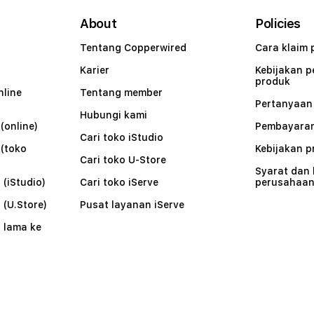
About
Policies
Tentang Copperwired
Cara klaim 
Karier
Kebijakan 
produk
nline
Tentang member
Pertanyaa
Hubungi kami
(online)
Pembayaran
Cari toko iStudio
 (toko
Kebijakan p
Cari toko U-Store
Syarat dan
 (iStudio)
Cari toko iServe
perusahaa
 (U.Store)
Pusat layanan iServe
 lama ke