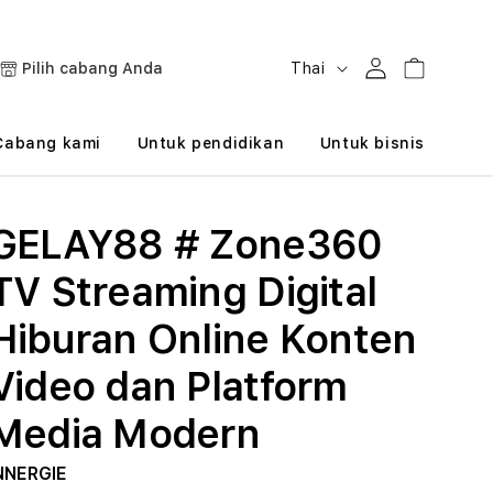
B
Masuk
Keranjang
Pilih cabang Anda
Thai
a
h
Cabang kami
Untuk pendidikan
Untuk bisnis
a
s
GELAY88 # Zone360
a
TV Streaming Digital
Hiburan Online Konten
Video dan Platform
Media Modern
NNERGIE