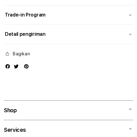
Modern
Mode
Trade-in Program
Detail pengiriman
Bagikan
Shop
Mac
Services
iPad