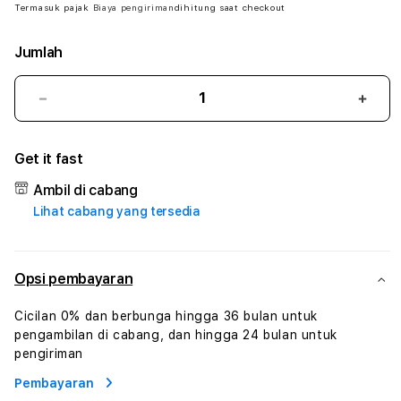
Termasuk pajak
Biaya pengiriman
dihitung saat checkout
Jumlah
Kurangi
Tam
jumlah
juml
untuk
untu
Get it fast
GASPOL168
GAS
#
#
Ambil di cabang
Zone360
Zone
Lihat cabang yang tersedia
TV
TV
Streaming
Stre
Digital
Digit
Hiburan
Hibu
Opsi pembayaran
Online
Onlin
Konten
Kont
Cicilan 0% dan berbunga hingga 36 bulan untuk
Video
Vide
pengambilan di cabang, dan hingga 24 bulan untuk
dan
dan
pengiriman
Platform
Plat
Pembayaran
Media
Medi