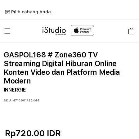
Lewati
ke
Pilih cabang Anda
konten
Keranja
GASPOL168 # Zone360 TV
Streaming Digital Hiburan Online
Konten Video dan Platform Media
Modern
INNERGIE
SKU:
4710901730444
Rp720.00 IDR