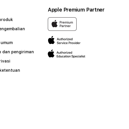
Apple Premium Partner
produk
pengembalian
n umum
 dan pengiriman
rivasi
 ketentuan
n