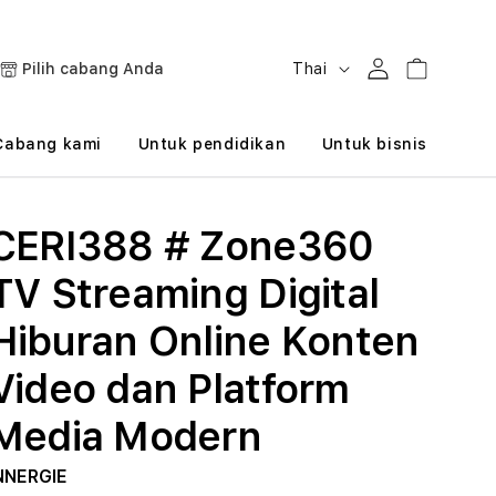
B
Masuk
Keranjang
Pilih cabang Anda
Thai
a
h
Cabang kami
Untuk pendidikan
Untuk bisnis
a
s
CERI388 # Zone360
a
TV Streaming Digital
Hiburan Online Konten
Video dan Platform
Media Modern
NNERGIE