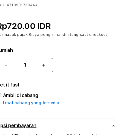
KU:
4710901730444
Rp720.00 IDR
ermasuk pajak
Biaya pengiriman
dihitung saat checkout
umlah
Kurangi
Tambah
jumlah
jumlah
untuk
untuk
et it fast
CERI388
CERI388
#
#
Ambil di cabang
Zone360
Zone360
Lihat cabang yang tersedia
TV
TV
Streaming
Streaming
Digital
Digital
Hiburan
Hiburan
psi pembayaran
Online
Online