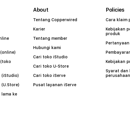
About
Policies
Tentang Copperwired
Cara klaim 
Karier
Kebijakan 
produk
nline
Tentang member
Pertanyaa
Hubungi kami
(online)
Pembayaran
Cari toko iStudio
 (toko
Kebijakan p
Cari toko U-Store
Syarat dan
 (iStudio)
Cari toko iServe
perusahaa
 (U.Store)
Pusat layanan iServe
 lama ke