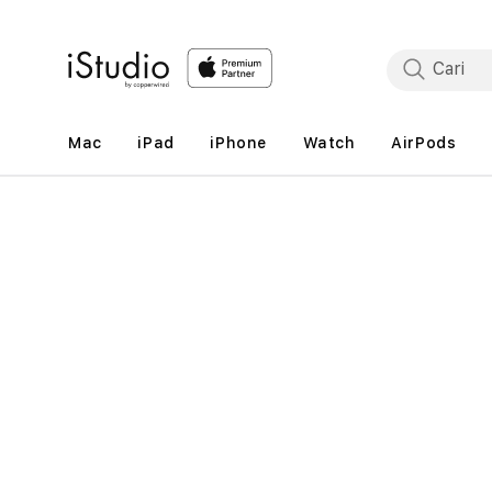
Lewati
ke
konten
Mac
iPad
iPhone
Watch
AirPods
Lewati
ke
informasi
produk