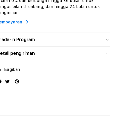
icilan 0% dan berbunga hingga 36 bulan untuk
Konten
Konten
engambilan di cabang, dan hingga 24 bulan untuk
Video
Video
engiriman
dan
dan
Platform
Platform
embayaran
Media
Media
Modern
Modern
rade-in Program
etail pengiriman
Bagikan