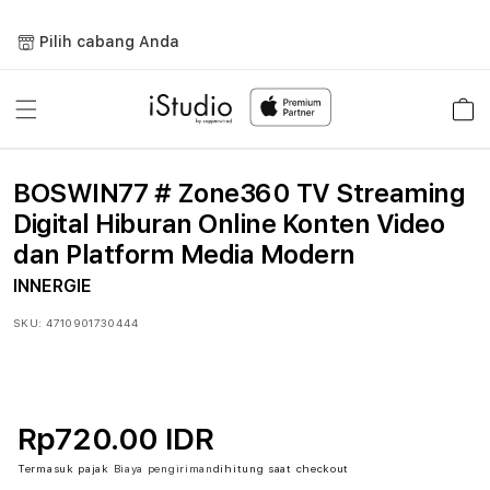
Lewati
ke
Pilih cabang Anda
konten
Keranja
BOSWIN77 # Zone360 TV Streaming
Digital Hiburan Online Konten Video
dan Platform Media Modern
INNERGIE
SKU:
4710901730444
Rp720.00 IDR
Termasuk pajak
Biaya pengiriman
dihitung saat checkout