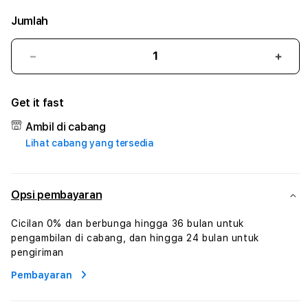
Jumlah
Kurangi
Tam
jumlah
juml
untuk
untu
Get it fast
BOSWIN77
BOS
#
#
Ambil di cabang
Zone360
Zone
Lihat cabang yang tersedia
TV
TV
Streaming
Stre
Digital
Digit
Hiburan
Hibu
Opsi pembayaran
Online
Onlin
Konten
Kont
Cicilan 0% dan berbunga hingga 36 bulan untuk
Video
Vide
pengambilan di cabang, dan hingga 24 bulan untuk
dan
dan
pengiriman
Platform
Plat
Pembayaran
Media
Medi
Modern
Mode