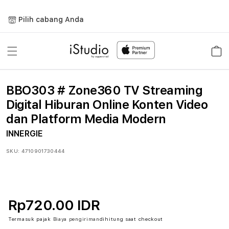
Lewati
ke
Pilih cabang Anda
konten
Keranja
BBO303 # Zone360 TV Streaming
Digital Hiburan Online Konten Video
dan Platform Media Modern
INNERGIE
SKU:
4710901730444
Rp720.00 IDR
Termasuk pajak
Biaya pengiriman
dihitung saat checkout