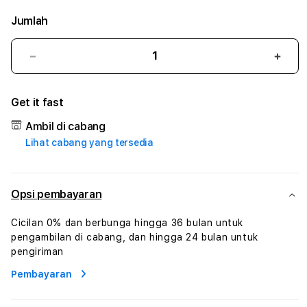
Jumlah
Kurangi
Tam
jumlah
juml
untuk
untu
Get it fast
BBO303
BBO
#
#
Ambil di cabang
Zone360
Zone
Lihat cabang yang tersedia
TV
TV
Streaming
Stre
Digital
Digit
Hiburan
Hibu
Opsi pembayaran
Online
Onlin
Konten
Kont
Cicilan 0% dan berbunga hingga 36 bulan untuk
Video
Vide
pengambilan di cabang, dan hingga 24 bulan untuk
dan
dan
pengiriman
Platform
Plat
Pembayaran
Media
Medi
Modern
Mode