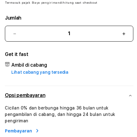
Termasuk pajak
Biaya pengiriman
dihitung saat checkout
Jumlah
Kurangi
Tam
jumlah
juml
untuk
untu
Get it fast
AMPERASLOT
AMP
#
#
Ambil di cabang
Zone360
Zone
Lihat cabang yang tersedia
TV
TV
Streaming
Stre
Digital
Digit
Hiburan
Hibu
Opsi pembayaran
Online
Onlin
Konten
Kont
Cicilan 0% dan berbunga hingga 36 bulan untuk
Video
Vide
pengambilan di cabang, dan hingga 24 bulan untuk
dan
dan
pengiriman
Platform
Plat
Pembayaran
Media
Medi