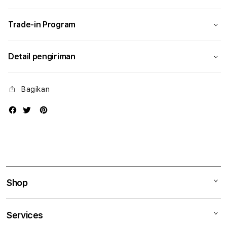
Modern
Mode
Trade-in Program
Detail pengiriman
Bagikan
Shop
Mac
Services
iPad