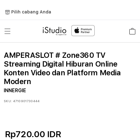
Lewati
ke
Pilih cabang Anda
konten
Keranja
AMPERASLOT # Zone360 TV
Streaming Digital Hiburan Online
Konten Video dan Platform Media
Modern
INNERGIE
SKU:
4710901730444
Rp720.00 IDR