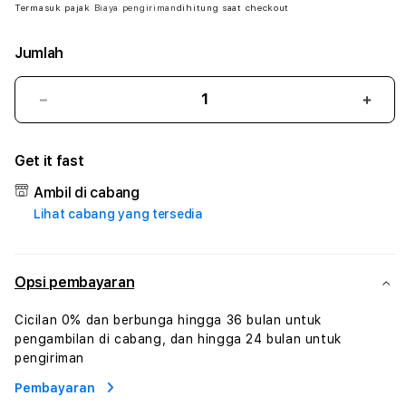
Termasuk pajak
Biaya pengiriman
dihitung saat checkout
Jumlah
Kurangi
Tam
jumlah
juml
untuk
untu
Get it fast
POPOTOGEL
POP
#
#
Ambil di cabang
Zone360
Zone
Lihat cabang yang tersedia
TV
TV
Streaming
Stre
Digital
Digit
Hiburan
Hibu
Opsi pembayaran
Online
Onlin
Konten
Kont
Cicilan 0% dan berbunga hingga 36 bulan untuk
Video
Vide
pengambilan di cabang, dan hingga 24 bulan untuk
dan
dan
pengiriman
Platform
Plat
Pembayaran
Media
Medi