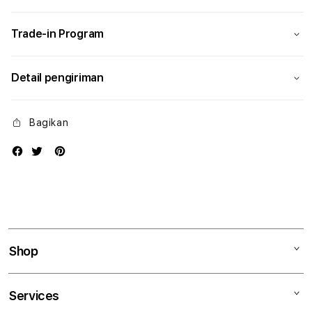
Modern
Mode
Trade-in Program
Detail pengiriman
Bagikan
Shop
Mac
Services
iPad