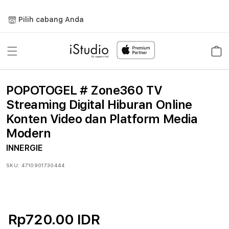
Lewati
ke
Pilih cabang Anda
konten
Keranja
POPOTOGEL # Zone360 TV
Streaming Digital Hiburan Online
Konten Video dan Platform Media
Modern
INNERGIE
SKU:
4710901730444
Rp720.00 IDR