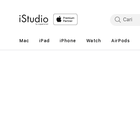
Lewati
ke
konten
Mac
iPad
iPhone
Watch
AirPods
Lewati
ke
informasi
produk