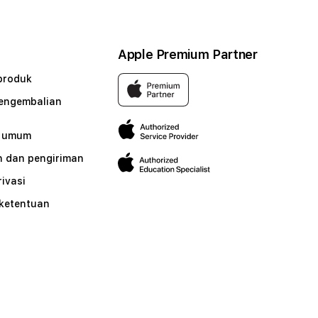
Apple Premium Partner
produk
pengembalian
n umum
 dan pengiriman
rivasi
 ketentuan
n