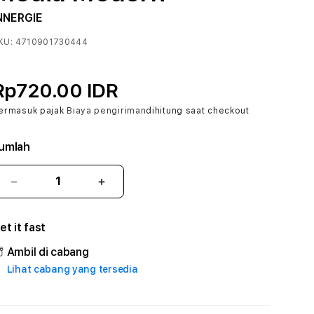
NNERGIE
KU:
4710901730444
Rp720.00 IDR
ermasuk pajak
Biaya pengiriman
dihitung saat checkout
umlah
Kurangi
Tambah
jumlah
jumlah
untuk
untuk
et it fast
MAXWIN288
MAXWIN288
#
#
Ambil di cabang
Zone360
Zone360
Lihat cabang yang tersedia
TV
TV
Streaming
Streaming
Digital
Digital