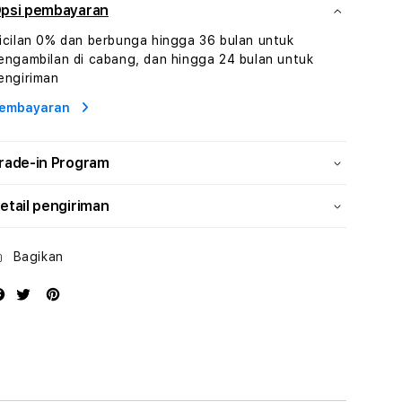
Hiburan
Hiburan
psi pembayaran
Online
Online
icilan 0% dan berbunga hingga 36 bulan untuk
Konten
Konten
engambilan di cabang, dan hingga 24 bulan untuk
Video
Video
engiriman
dan
dan
Platform
Platform
embayaran
Media
Media
Modern
Modern
rade-in Program
etail pengiriman
Bagikan