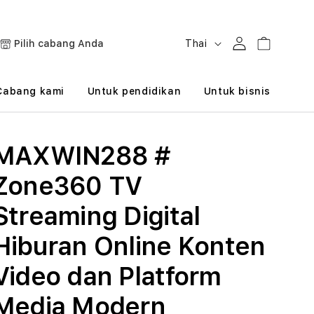
B
Masuk
Keranjang
Pilih cabang Anda
Thai
a
h
Cabang kami
Untuk pendidikan
Untuk bisnis
a
s
MAXWIN288 #
a
Zone360 TV
Streaming Digital
Hiburan Online Konten
Video dan Platform
Media Modern