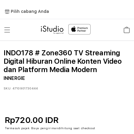
Lewati
ke
Pilih cabang Anda
konten
Keranja
INDO178 # Zone360 TV Streaming
Digital Hiburan Online Konten Video
dan Platform Media Modern
INNERGIE
SKU:
4710901730444
Rp720.00 IDR
Termasuk pajak
Biaya pengiriman
dihitung saat checkout