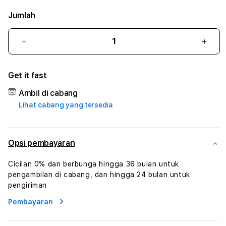
Jumlah
Kurangi
Tam
jumlah
juml
untuk
untu
Get it fast
INDO178
INDO
#
#
Ambil di cabang
Zone360
Zone
Lihat cabang yang tersedia
TV
TV
Streaming
Stre
Digital
Digit
Hiburan
Hibu
Opsi pembayaran
Online
Onlin
Konten
Kont
Cicilan 0% dan berbunga hingga 36 bulan untuk
Video
Vide
pengambilan di cabang, dan hingga 24 bulan untuk
dan
dan
pengiriman
Platform
Plat
Pembayaran
Media
Medi
Modern
Mode