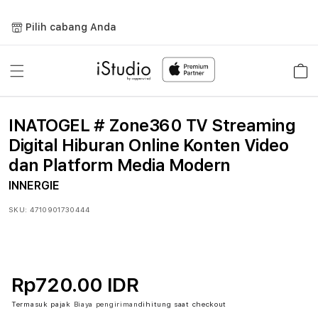
Lewati
ke
Pilih cabang Anda
konten
Keranja
INATOGEL # Zone360 TV Streaming
Digital Hiburan Online Konten Video
dan Platform Media Modern
INNERGIE
SKU:
4710901730444
Rp720.00 IDR
Termasuk pajak
Biaya pengiriman
dihitung saat checkout