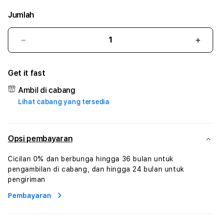
Jumlah
Kurangi
Tam
jumlah
juml
untuk
untu
Get it fast
INATOGEL
INAT
#
#
Ambil di cabang
Zone360
Zone
Lihat cabang yang tersedia
TV
TV
Streaming
Stre
Digital
Digit
Hiburan
Hibu
Opsi pembayaran
Online
Onlin
Konten
Kont
Cicilan 0% dan berbunga hingga 36 bulan untuk
Video
Vide
pengambilan di cabang, dan hingga 24 bulan untuk
dan
dan
pengiriman
Platform
Plat
Pembayaran
Media
Medi
Modern
Mode