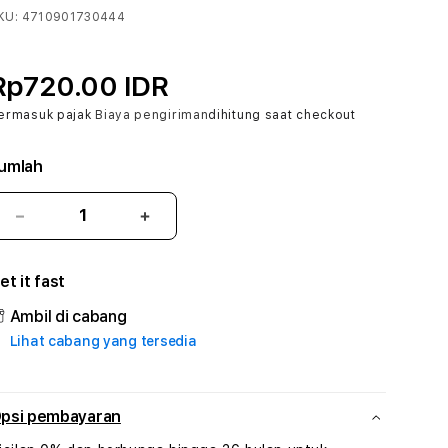
KU:
4710901730444
Rp720.00 IDR
ermasuk pajak
Biaya pengiriman
dihitung saat checkout
umlah
Kurangi
Tambah
jumlah
jumlah
untuk
untuk
et it fast
HEMAT138
HEMAT138
#
#
Ambil di cabang
Zone360
Zone360
Lihat cabang yang tersedia
TV
TV
Streaming
Streaming
Digital
Digital
Hiburan
Hiburan
psi pembayaran
Online
Online