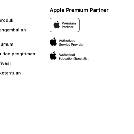
Apple Premium Partner
produk
pengembalian
n umum
 dan pengiriman
rivasi
 ketentuan
n