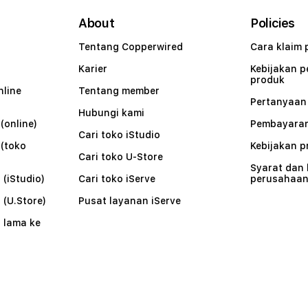
About
Policies
Tentang Copperwired
Cara klaim 
Karier
Kebijakan 
produk
nline
Tentang member
Pertanyaa
Hubungi kami
(online)
Pembayaran
Cari toko iStudio
 (toko
Kebijakan p
Cari toko U-Store
Syarat dan
 (iStudio)
Cari toko iServe
perusahaa
 (U.Store)
Pusat layanan iServe
 lama ke