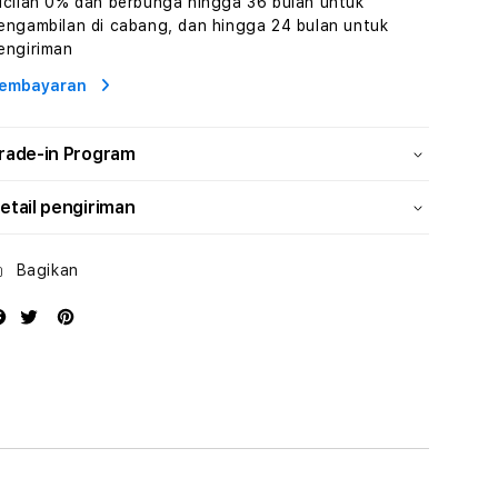
icilan 0% dan berbunga hingga 36 bulan untuk
Konten
Konten
engambilan di cabang, dan hingga 24 bulan untuk
Video
Video
engiriman
dan
dan
Platform
Platform
embayaran
Media
Media
Modern
Modern
rade-in Program
etail pengiriman
Bagikan