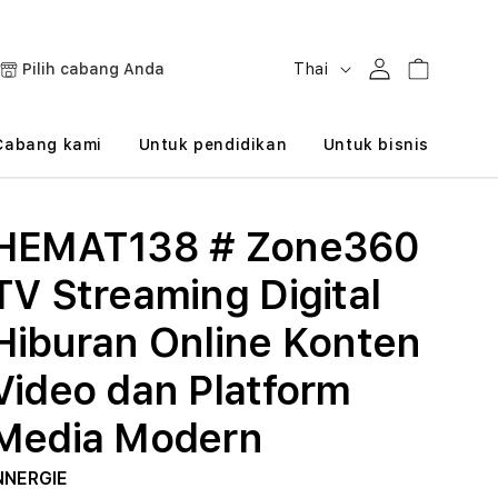
B
Masuk
Keranjang
Pilih cabang Anda
Thai
a
h
Cabang kami
Untuk pendidikan
Untuk bisnis
a
s
HEMAT138 # Zone360
a
TV Streaming Digital
Hiburan Online Konten
Video dan Platform
Media Modern
NNERGIE