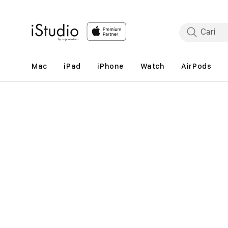
Lewati
ke
konten
Mac
iPad
iPhone
Watch
AirPods
Lewati
ke
informasi
produk