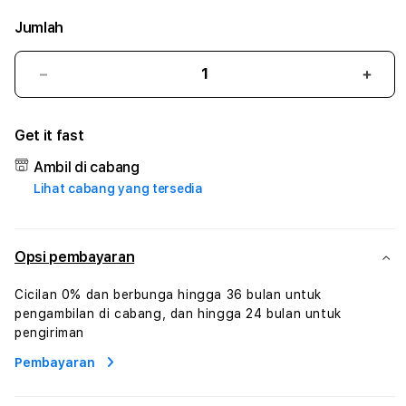
Jumlah
Kurangi
Tam
jumlah
juml
untuk
untu
Get it fast
GAHAR188
GAH
#
#
Ambil di cabang
Zone360
Zone
Lihat cabang yang tersedia
TV
TV
Streaming
Stre
Digital
Digit
Hiburan
Hibu
Opsi pembayaran
Online
Onlin
Konten
Kont
Cicilan 0% dan berbunga hingga 36 bulan untuk
Video
Vide
pengambilan di cabang, dan hingga 24 bulan untuk
dan
dan
pengiriman
Platform
Plat
Pembayaran
Media
Medi
Modern
Mode