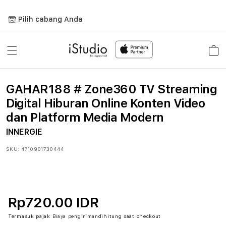
Lewati
ke
Pilih cabang Anda
konten
Keranja
GAHAR188 # Zone360 TV Streaming
Digital Hiburan Online Konten Video
dan Platform Media Modern
INNERGIE
SKU:
4710901730444
Rp720.00 IDR
Termasuk pajak
Biaya pengiriman
dihitung saat checkout