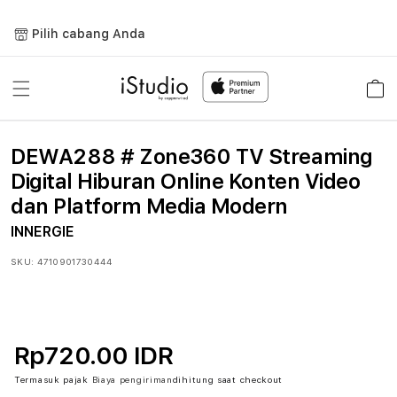
Lewati
ke
Pilih cabang Anda
konten
Keranja
DEWA288 # Zone360 TV Streaming
Digital Hiburan Online Konten Video
dan Platform Media Modern
INNERGIE
SKU:
4710901730444
Rp720.00 IDR
Termasuk pajak
Biaya pengiriman
dihitung saat checkout