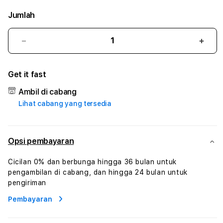
Jumlah
Kurangi
Tam
jumlah
juml
untuk
untu
Get it fast
DEWA288
DEW
#
#
Ambil di cabang
Zone360
Zone
Lihat cabang yang tersedia
TV
TV
Streaming
Stre
Digital
Digit
Hiburan
Hibu
Opsi pembayaran
Online
Onlin
Konten
Kont
Cicilan 0% dan berbunga hingga 36 bulan untuk
Video
Vide
pengambilan di cabang, dan hingga 24 bulan untuk
dan
dan
pengiriman
Platform
Plat
Pembayaran
Media
Medi
Modern
Mode