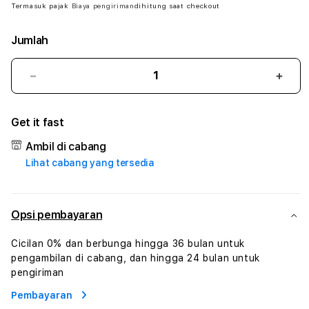
Termasuk pajak
Biaya pengiriman
dihitung saat checkout
Jumlah
Kurangi
Tam
jumlah
juml
untuk
untu
Get it fast
CANTIKTOTO
CAN
#
#
Ambil di cabang
Zone360
Zone
Lihat cabang yang tersedia
TV
TV
Streaming
Stre
Digital
Digit
Hiburan
Hibu
Opsi pembayaran
Online
Onlin
Konten
Kont
Cicilan 0% dan berbunga hingga 36 bulan untuk
Video
Vide
pengambilan di cabang, dan hingga 24 bulan untuk
dan
dan
pengiriman
Platform
Plat
Pembayaran
Media
Medi