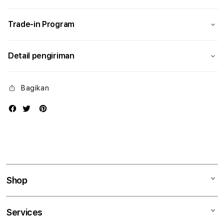
Modern
Mode
Trade-in Program
Detail pengiriman
Bagikan
Shop
Mac
Services
iPad