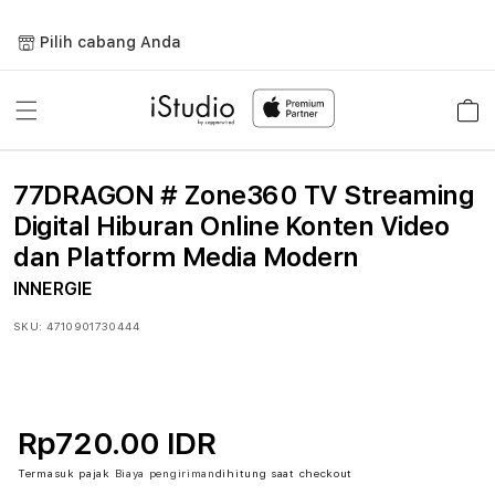
Lewati
ke
Pilih cabang Anda
konten
Keranja
77DRAGON # Zone360 TV Streaming
Digital Hiburan Online Konten Video
dan Platform Media Modern
INNERGIE
SKU:
4710901730444
Rp720.00 IDR
Termasuk pajak
Biaya pengiriman
dihitung saat checkout