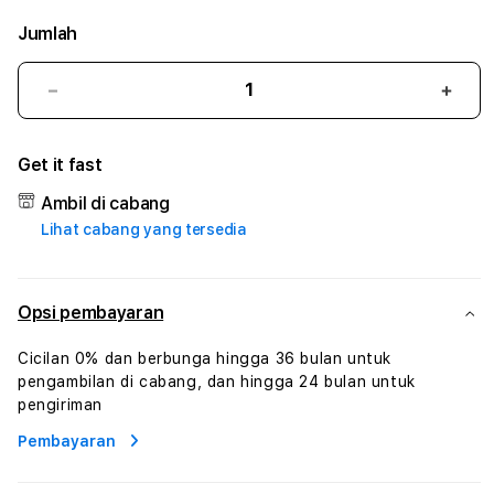
Jumlah
Kurangi
Tam
jumlah
juml
untuk
untu
Get it fast
77DRAGON
77D
#
#
Ambil di cabang
Zone360
Zone
Lihat cabang yang tersedia
TV
TV
Streaming
Stre
Digital
Digit
Hiburan
Hibu
Opsi pembayaran
Online
Onlin
Konten
Kont
Cicilan 0% dan berbunga hingga 36 bulan untuk
Video
Vide
pengambilan di cabang, dan hingga 24 bulan untuk
dan
dan
pengiriman
Platform
Plat
Pembayaran
Media
Medi
Modern
Mode