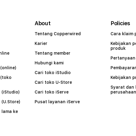
About
Policies
Tentang Copperwired
Cara klaim 
Karier
Kebijakan 
produk
nline
Tentang member
Pertanyaa
Hubungi kami
(online)
Pembayaran
Cari toko iStudio
 (toko
Kebijakan p
Cari toko U-Store
Syarat dan
 (iStudio)
Cari toko iServe
perusahaa
 (U.Store)
Pusat layanan iServe
 lama ke