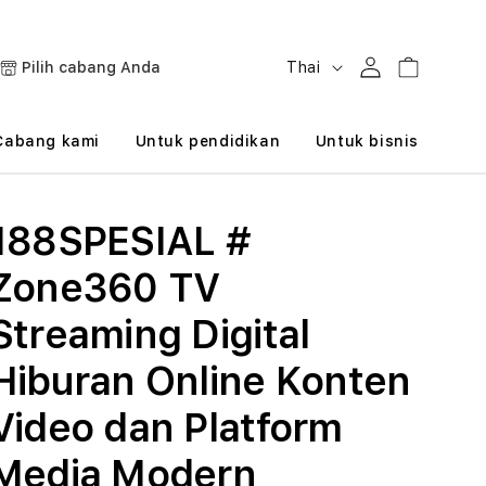
B
Masuk
Keranjang
Pilih cabang Anda
Thai
a
h
Cabang kami
Untuk pendidikan
Untuk bisnis
a
s
188SPESIAL #
a
Zone360 TV
Streaming Digital
Hiburan Online Konten
Video dan Platform
Media Modern