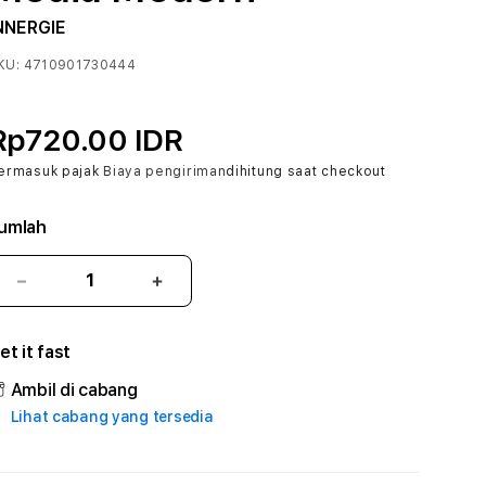
NNERGIE
KU:
4710901730444
Rp720.00 IDR
ermasuk pajak
Biaya pengiriman
dihitung saat checkout
umlah
Kurangi
Tambah
jumlah
jumlah
untuk
untuk
et it fast
188SPESIAL
188SPESIAL
#
#
Ambil di cabang
Zone360
Zone360
Lihat cabang yang tersedia
TV
TV
Streaming
Streaming
Digital
Digital