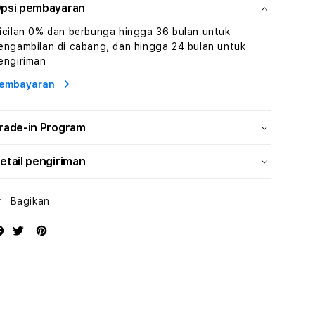
Hiburan
Hiburan
psi pembayaran
Online
Online
icilan 0% dan berbunga hingga 36 bulan untuk
Konten
Konten
engambilan di cabang, dan hingga 24 bulan untuk
Video
Video
engiriman
dan
dan
Platform
Platform
embayaran
Media
Media
Modern
Modern
rade-in Program
etail pengiriman
Bagikan