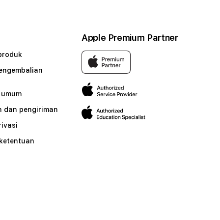
Apple Premium Partner
produk
pengembalian
n umum
 dan pengiriman
rivasi
 ketentuan
n