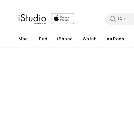
Lewati
ke
konten
Mac
iPad
iPhone
Watch
AirPods
Lewati
ke
informasi
produk