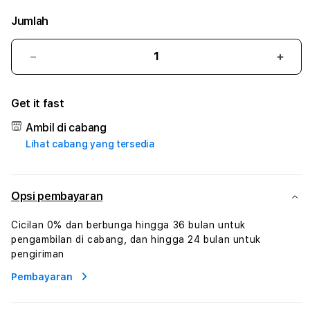
Jumlah
Kurangi
Tam
jumlah
juml
untuk
untu
Get it fast
128SPORT
128
#
#
Ambil di cabang
Zone360
Zone
Lihat cabang yang tersedia
TV
TV
Streaming
Stre
Digital
Digit
Hiburan
Hibu
Opsi pembayaran
Online
Onlin
Konten
Kont
Cicilan 0% dan berbunga hingga 36 bulan untuk
Video
Vide
pengambilan di cabang, dan hingga 24 bulan untuk
dan
dan
pengiriman
Platform
Plat
Pembayaran
Media
Medi
Modern
Mode