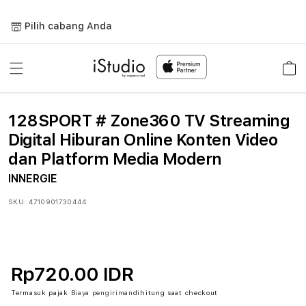
Lewati
ke
Pilih cabang Anda
konten
Keranja
128SPORT # Zone360 TV Streaming
Digital Hiburan Online Konten Video
dan Platform Media Modern
INNERGIE
SKU:
4710901730444
Rp720.00 IDR
Termasuk pajak
Biaya pengiriman
dihitung saat checkout